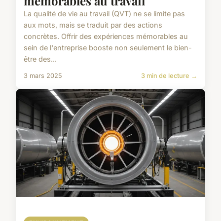
mémorables au travail
La qualité de vie au travail (QVT) ne se limite pas
aux mots, mais se traduit par des actions
concrètes. Offrir des expériences mémorables au
sein de l'entreprise booste non seulement le bien-
être des...
3 mars 2025
3 min de lecture →