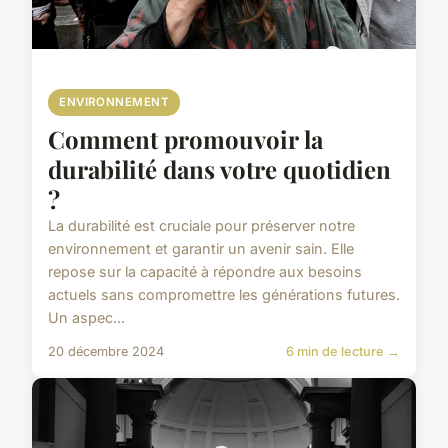
ENVIRONNEMENT
Comment promouvoir la
durabilité dans votre quotidien
?
La durabilité est cruciale pour préserver notre
environnement et garantir un avenir sain. Elle
repose sur la capacité à répondre aux besoins
actuels sans compromettre les générations futures.
Un aspec...
20 décembre 2024
6 min de lecture →