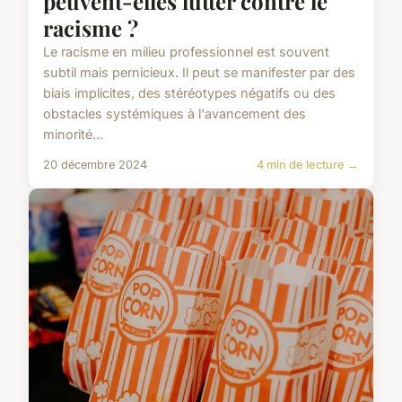
peuvent-elles lutter contre le
racisme ?
Le racisme en milieu professionnel est souvent
subtil mais pernicieux. Il peut se manifester par des
biais implicites, des stéréotypes négatifs ou des
obstacles systémiques à l'avancement des
minorité...
20 décembre 2024
4 min de lecture →