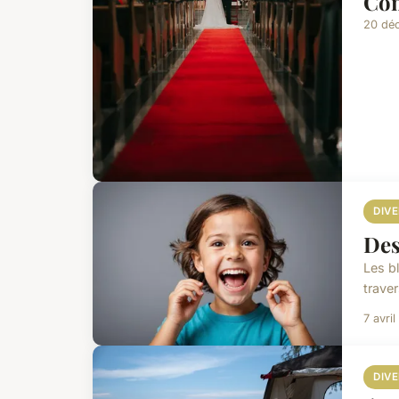
Com
20 dé
DIV
Des
Les b
traver
7 avri
DIV