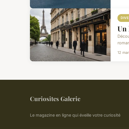
DIV
Un 
Découv
romant
12 ma
Curiosites Galerie
Le magazine en ligne qui éveille votre curiosité