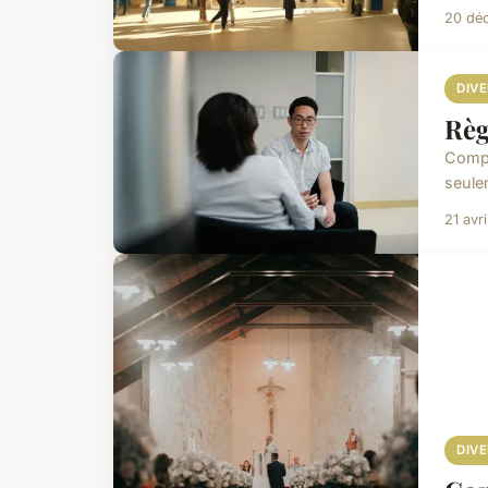
20 dé
DIV
Règ
Compr
seule
21 avr
DIV