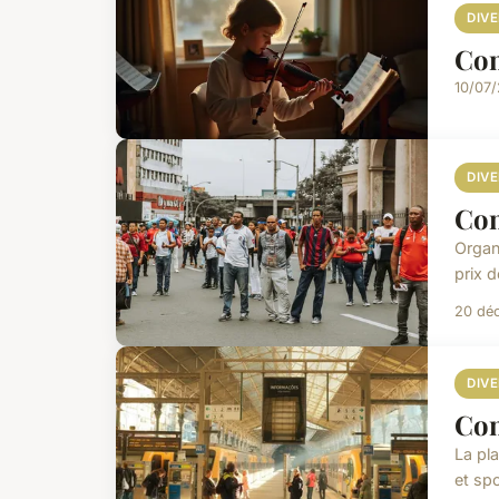
DIV
Com
10/07
DIV
Com
Organi
prix d
20 dé
DIV
Com
La pl
et spo