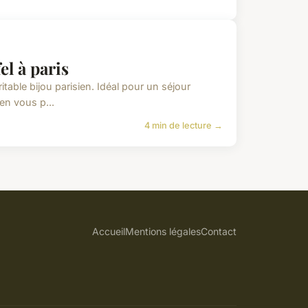
el à paris
itable bijou parisien. Idéal pour un séjour
en vous p...
4 min de lecture →
Accueil
Mentions légales
Contact