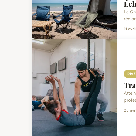
Éch
La Ch
région
11 avr
DIV
Tra
Attei
profe
28 avr