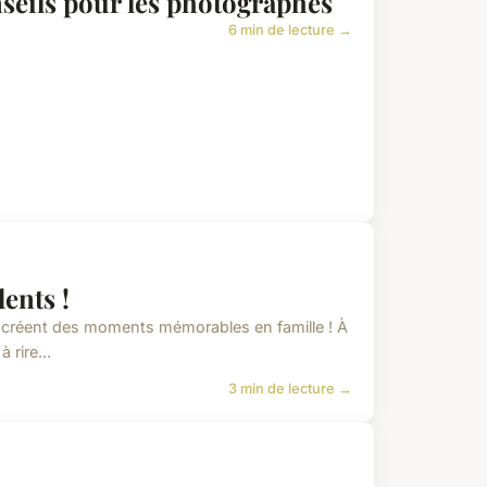
seils pour les photographes
6 min de lecture →
ents !
les créent des moments mémorables en famille ! À
 rire...
3 min de lecture →