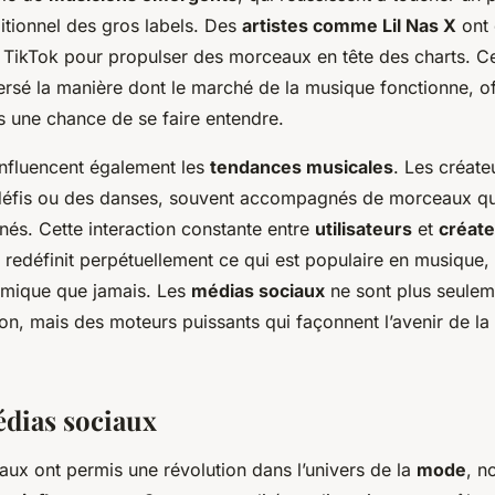
ditionnel des gros labels. Des
artistes comme Lil Nas X
ont 
e TikTok pour propulser des morceaux en tête des charts. Ce
ersé la manière dont le marché de la musique fonctionne, of
s une chance de se faire entendre.
 influencent également les
tendances musicales
. Les créat
défis ou des danses, souvent accompagnés de morceaux qu
anés. Cette interaction constante entre
utilisateurs
et
créat
redéfinit perpétuellement ce qui est populaire en musique, 
amique que jamais. Les
médias sociaux
ne sont plus seuleme
n, mais des moteurs puissants qui façonnent l’avenir de la 
dias sociaux
aux ont permis une révolution dans l’univers de la
mode
, n