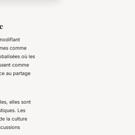
e
odifiant
formes comme
balisées où les
gissent comme
âce au partage
es, elles sont
stiques. Les
e la culture
scussions