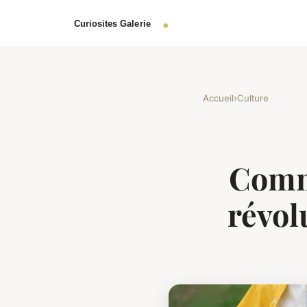
Accueil
›
Culture
Comme
révol